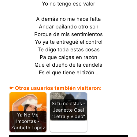
Yo no tengo ese valor
A demás no me hace falta
Andar bailando otro son
Porque de mis sentimientos
Yo ya te entregué el control
Te digo toda estas cosas
Pa que caigas en razón
Que el dueño de la candela
Es el que tiene el tizón…
☛ Otros usuarios también visitaron:
Si tu no estas -
Jeanette Osal
Ya No Me
"Letra y video"
Importas -
Zaribeth Lopez