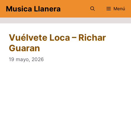
Saltar
Musica Llanera
Menú
al
contenido
Vuélvete Loca – Richar
Guaran
19 mayo, 2026