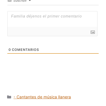
Suscribir
0
COMENTARIOS
Categorías
- Cantantes de música llanera