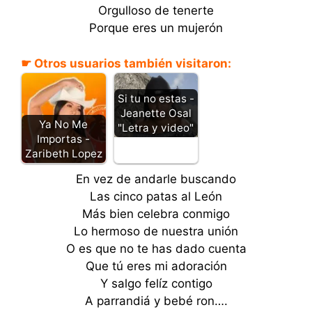
Orgulloso de tenerte
Porque eres un mujerón
☛ Otros usuarios también visitaron:
Si tu no estas -
Jeanette Osal
Ya No Me
"Letra y video"
Importas -
Zaribeth Lopez
En vez de andarle buscando
Las cinco patas al León
Más bien celebra conmigo
Lo hermoso de nuestra unión
O es que no te has dado cuenta
Que tú eres mi adoración
Y salgo felíz contigo
A parrandiá y bebé ron….