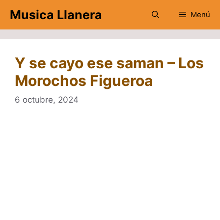
Saltar
Musica Llanera
Menú
al
contenido
Y se cayo ese saman – Los
Morochos Figueroa
6 octubre, 2024