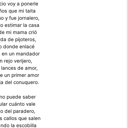
cio voy a ponerle
ños que mi taita
o y fue jornalero,
o estimar la casa
de mi mama crió
da de pijoteros,
io donde enlacé
 en un mandador
n rejo verijero,
 lances de amor,
e un primer amor
ija del conuquero.
no puede saber
ular cuánto vale
io del paradero,
s callos que salen
ndo la escobilla