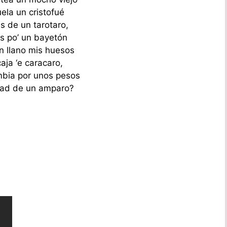
ela un cristofué
s de un tarotaro,
os po’ un bayetón
n llano mis huesos
aja ‘e caracaro,
bia por unos pesos
dad de un amparo?