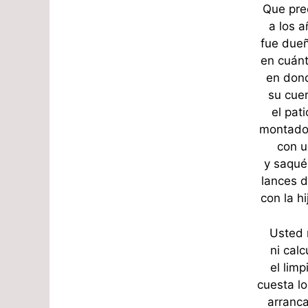
Que pre
a los a
fue dueñ
en cuánt
en don
su cuer
el pat
montado
con u
y saqué
lances d
con la h
Usted 
ni calc
el limp
cuesta lo
arranca