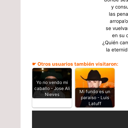
y consu
las pena
arropa’
se vuelva
en su c
¿Quién cam
la eterni
☛ Otros usuarios también visitaron:
Yo no vendo mi
caballo - Jose Ali
Mi fundo es un
Nieves
paraíso - Luis
Latuff