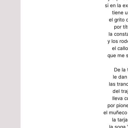
si en la 
tiene u
el grito
por tí
la const
y los rod
el call
que me s
De la 
le dan 
las tran
del tra
lleva c
por pion
el muñeco 
la tarj
la soga 