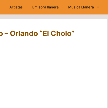
Artistas
Emisora llanera
Musica Llanera
o – Orlando “El Cholo”