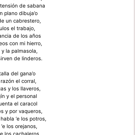
extensión de sabana
n plano dibuja’o
 de un cabrestero,
tulos el trabajo,
ancia de los años
eos con mi hierro,
o y la palmasola,
irven de linderos.
talla del gana’o
razón el corral,
cas y los llaveros,
jín y el personal
uenta el caracol
es y por vaqueros,
habla ‘e los potros,
a ‘e los orejanos,
‘e los cachaleros,