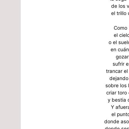
de los 
el trill
Como l
el cie
o el sue
en cuánt
gozar
sufrir
trancar el
dejando 
sobre los
criar toro
y bestia 
Y afuer
el punt
donde aso
donde ses