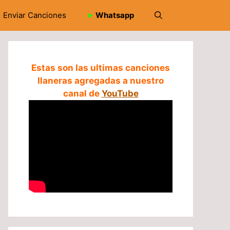
Enviar Canciones
➤
Whatsapp
Estas son las ultimas canciones
llaneras agregadas a nuestro
canal de
YouTube