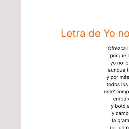
Letra de Yo n
Ofrezca 
porque 
yo no l
aunque t
y por más
todos los
uste’ compr
embarc
y botó 
y cambi
la gram
por un 