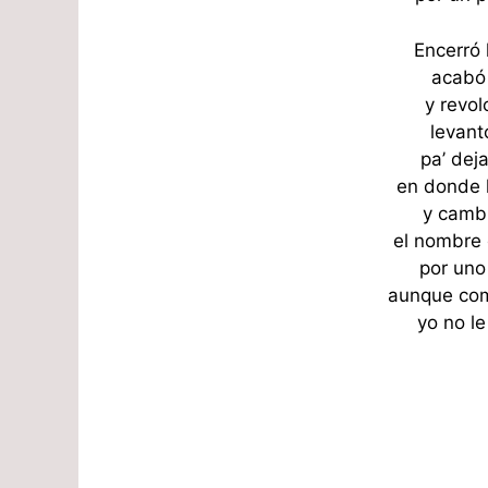
Encerró 
acabó
y revo
levant
pa’ dej
en donde 
y cambi
el nombre 
por uno
aunque comp
yo no l