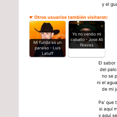
y el g
☛ Otros usuarios también visitaron:
Yo no vendo mi
caballo - Jose Ali
Mi fundo es un
Nieves
paraíso - Luis
Latuff
El sabor
del pal
no se 
ni el agu
de mi 
Pa’ que 
si aquí 
y aquí s