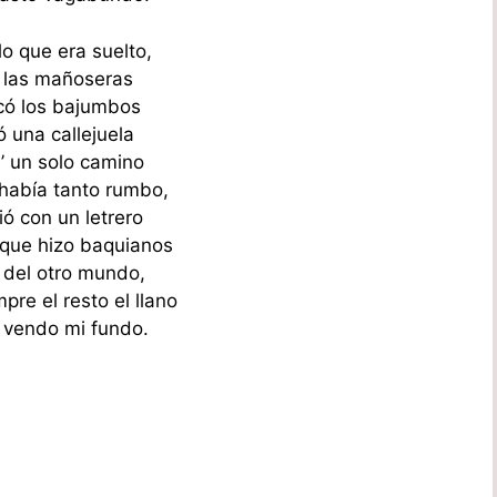
lo que era suelto,
 las mañoseras
lcó los bajumbos
ó una callejuela
a’ un solo camino
había tanto rumbo,
ó con un letrero
que hizo baquianos
 del otro mundo,
re el resto el llano
e vendo mi fundo.