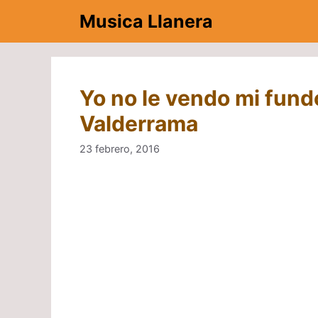
Saltar
Musica Llanera
al
contenido
Yo no le vendo mi fund
Valderrama
23 febrero, 2016