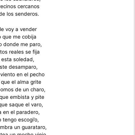
vecinos cercanos
o de los senderos.
e voy a vender
lo que me cobija
lo donde me paro,
os reales se fija
 esta soledad,
 este desamparo,
 viento en el pecho
que el alma grite
 lomos de un charo,
 que embista y pite
que saque el varo,
a en el paradero,
o tengo escogi’o,
mbra un guarataro,
tea un mocho viejo