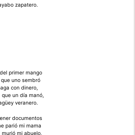
uayabo zapatero.
 del primer mango
o que uno sembró
paga con dinero,
a que un día manó,
jagüey veranero.
tener documentos
me parió mi mama
e murió mi abuelo,