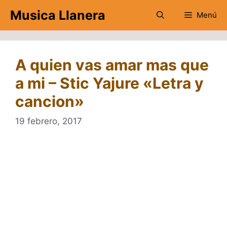
Saltar
Musica Llanera
Menú
al
contenido
A quien vas amar mas que
a mi – Stic Yajure «Letra y
cancion»
19 febrero, 2017