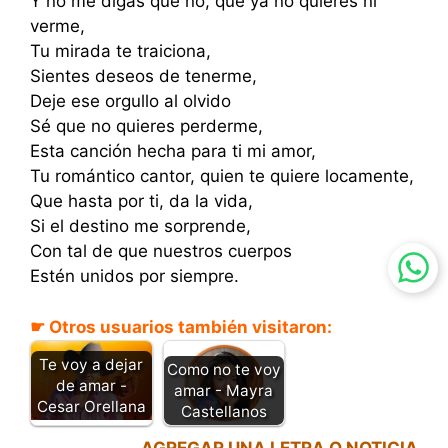
Y no me digas que no, que ya no quieres ni
verme,
Tu mirada te traiciona,
Sientes deseos de tenerme,
Deje ese orgullo al olvido
Sé que no quieres perderme,
Esta canción hecha para ti mi amor,
Tu romántico cantor, quien te quiere locamente,
Que hasta por ti, da la vida,
Si el destino me sorprende,
Con tal de que nuestros cuerpos
Estén unidos por siempre.
☛ Otros usuarios también visitaron:
Te voy a dejar
Como no te voy
de amar -
amar - Mayra
Cesar Orellana
Castellanos
AGREGAR UNA LETRA O NOTICIA