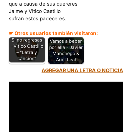
que a causa de sus quereres
Jaime y Vitico Castillo
sufran estos padeceres.
☛ Otros usuarios también visitaron:
Si no regresas
Vamos a beber
- Vitico Castillo
por ella - Javier
– “Letra y
Manchego &
cancion”
Ariel Leal
AGREGAR UNA LETRA O NOTICIA