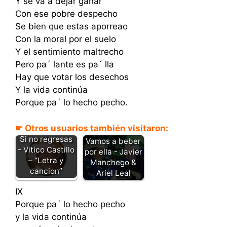
Y se va a dejar ganar
Con ese pobre despecho
Se bien que estas aporreao
Con la moral por el suelo
Y el sentimiento maltrecho
Pero pa´ lante es pa´ lla
Hay que votar los desechos
Y la vida continúa
Porque pa´ lo hecho pecho.
☛ Otros usuarios también visitaron:
Si no regresas
Vamos a beber
- Vitico Castillo
por ella - Javier
– “Letra y
Manchego &
cancion”
Ariel Leal
IX
Porque pa´ lo hecho pecho
y la vida continúa