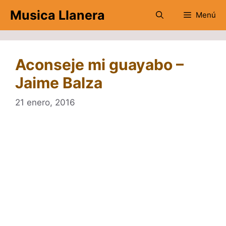
Saltar
Musica Llanera
Menú
al
contenido
Aconseje mi guayabo –
Jaime Balza
21 enero, 2016