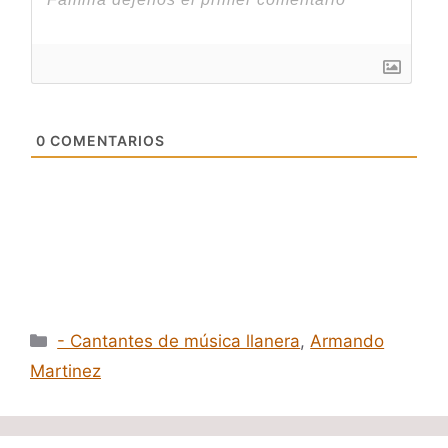
0
COMENTARIOS
Categorías
- Cantantes de música llanera
,
Armando
Martinez