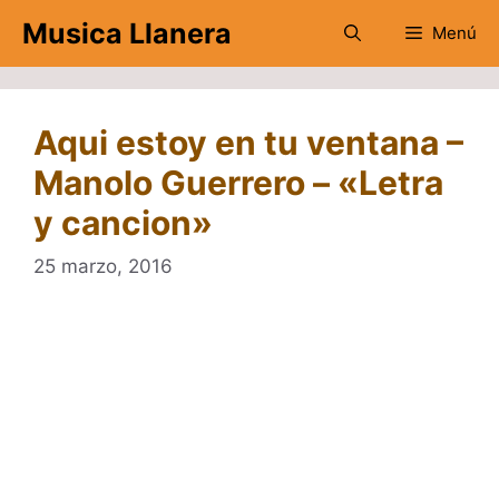
Saltar
Musica Llanera
Menú
al
contenido
Aqui estoy en tu ventana –
Manolo Guerrero – «Letra
y cancion»
25 marzo, 2016