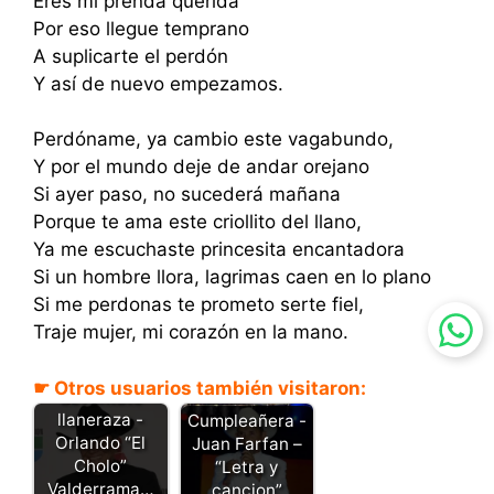
Eres mi prenda querida
Por eso llegue temprano
A suplicarte el perdón
Y así de nuevo empezamos.
Perdóname, ya cambio este vagabundo,
Y por el mundo deje de andar orejano
Si ayer paso, no sucederá mañana
Porque te ama este criollito del llano,
Ya me escuchaste princesita encantadora
Si un hombre llora, lagrimas caen en lo plano
Si me perdonas te prometo serte fiel,
Traje mujer, mi corazón en la mano.
☛ Otros usuarios también visitaron:
Levantate
llaneraza -
Cumpleañera -
Orlando “El
Juan Farfan –
Cholo”
“Letra y
Valderrama…
cancion”