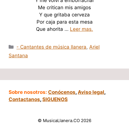
Y me volví a emborrachar
Me critican mis amigos
Y que gritaba cerveza
Por caja para esta mesa
Que ahorita …
Leer mas.
Categorías
- Cantantes de música llanera
,
Ariel
Santana
Sobre nosotros:
Conócenos
,
Aviso legal
,
Contactanos
,
SIGUENOS
© MusicaLlanera.CO 2026