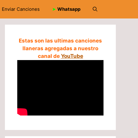
Enviar Canciones
➤
Whatsapp
Estas son las ultimas canciones
llaneras agregadas a nuestro
canal de
YouTube