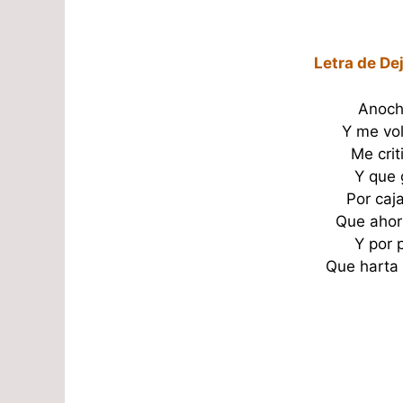
Letra de De
Anoch
Y me vol
Me cri
Y que 
Por caj
Que ahor
Y por 
Que harta c