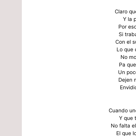
Claro q
Y la 
Por eso
Si tra
Con el s
Lo que 
No mol
Pa que
Un poc
Dejen m
Envidi
Cuando un
Y que 
No falta e
El que l