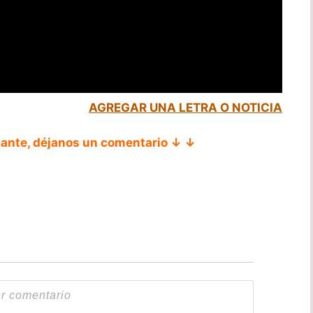
AGREGAR UNA LETRA O NOTICIA
tante, déjanos un comentario ↓ ↓