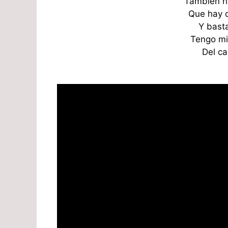
También h
Que hay q
Y basta
Tengo mi
Del ca