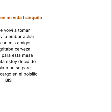
jen mi vida tranquila
e volví a tomar
ví a emborrachar
tican mis amigos
gritaba cerveza
a para esta mesa
ita estoy decidido
plata no se pare
argo en el bolsillo.
BIS