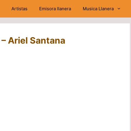
Artistas
Emisora llanera
Musica Llanera
 – Ariel Santana