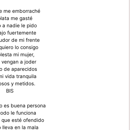
ue me emborraché
plata me gasté
 a nadie le pido
bajo fuertemente
udor de mi frente
quiero lo consigo
esta mi mujer,
 vengan a joder
o de aparecidos
i vida tranquila
osos y metidos.
BIS
o es buena persona
todo le funciona
l que esté ofendido
o lleva en la mala