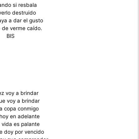
ando si resbala
verlo destruido
aya a dar el gusto
 de verme caído.
BIS
ez voy a brindar
ue voy a brindar
la copa conmigo
hoy en adelante
 vida es palante
 doy por vencido