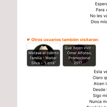
Esper
Para 
No les v
Dios mío
☛ Otros usuarios también visitaron:
Que dejen vivir -
Metase al cuento
Omar Alfonso,
familia - Walter
Promocional
Silva – “Letra”
2017…
Esta v
Claro q
Alcen 
Desde 
Sigo mi
Nunca me