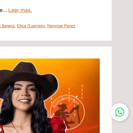
nte…
Leer mas.
 llanera
,
Elisa Guerrero
,
Neymar Perez