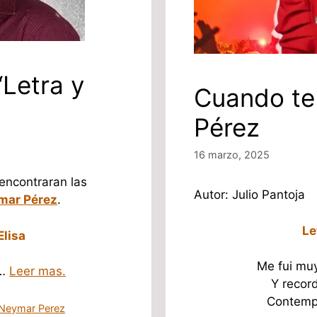
“Letra y
Cuando te
Pérez
16 marzo, 2025
 encontraran las
Autor: Julio Pantoja
mar Pérez
.
Le
Elisa
Me fui muy
 …
Leer mas.
Y recor
Contempl
Neymar Perez