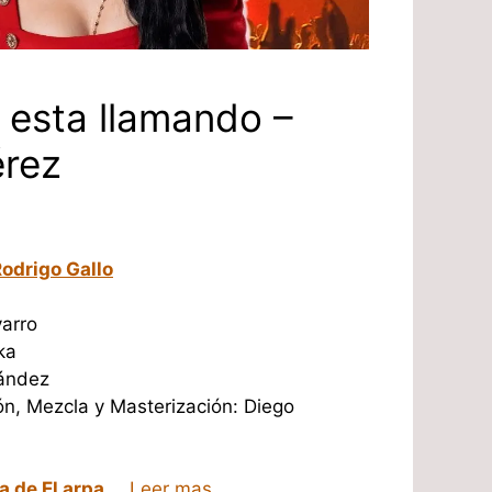
 esta llamando –
rez
odrigo Gallo
arro
ka
ández
ón, Mezcla y Masterización: Diego
a de El arpa
…
Leer mas.