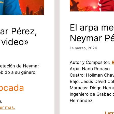
El arpa me
ar Pérez,
Neymar Pé
 video»
14 marzo, 2024
Autor y Compositor:
R
pretación de Neymar
Arpa: Nano Robayo
ebido a su género.
Cuatro: Hollman Chav
Bajo: Jesús David Co
tocada
Maracas: Diego Hern
Ingeniero de Grabaci
Hernández
,
er mas.
Letr