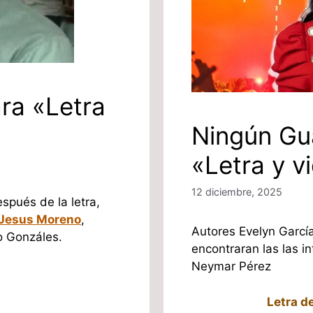
ra «Letra
Ningún Gu
«Letra y v
12 diciembre, 2025
spués de la letra,
Jesus Moreno
,
Autores Evelyn Garcí
 Gonzáles.
encontraran las las i
Neymar Pérez
Letra d