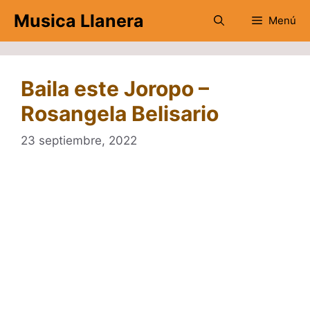
Saltar
Musica Llanera
Menú
al
contenido
Baila este Joropo –
Rosangela Belisario
23 septiembre, 2022