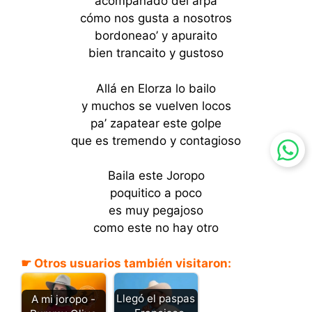
acompañado del arpa
cómo nos gusta a nosotros
bordoneao’ y apuraito
bien trancaito y gustoso
Allá en Elorza lo bailo
y muchos se vuelven locos
pa’ zapatear este golpe
que es tremendo y contagioso
Baila este Joropo
poquitico a poco
es muy pegajoso
como este no hay otro
☛ Otros usuarios también visitaron:
Llegó el paspas
A mi joropo -