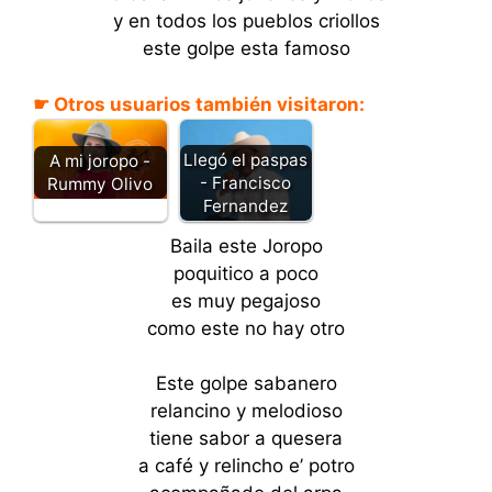
y en todos los pueblos criollos
este golpe esta famoso
☛ Otros usuarios también visitaron:
Llegó el paspas
A mi joropo -
- Francisco
Rummy Olivo
Fernandez
Baila este Joropo
poquitico a poco
es muy pegajoso
como este no hay otro
Este golpe sabanero
relancino y melodioso
tiene sabor a quesera
a café y relincho e’ potro