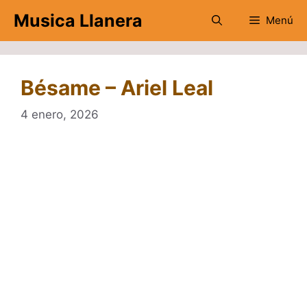
Saltar
Musica Llanera
Menú
al
contenido
Bésame – Ariel Leal
4 enero, 2026