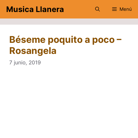
Saltar
Musica Llanera
Menú
al
contenido
Béseme poquito a poco –
Rosangela
7 junio, 2019