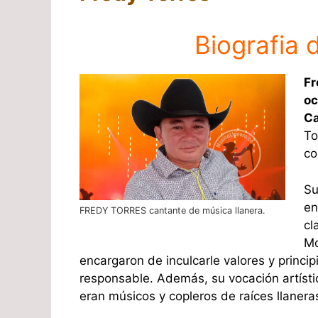
Biografia 
Fr
oc
Ca
To
co
Su
en
FREDY TORRES cantante de música llanera.
cl
Mo
encargaron de inculcarle valores y principi
responsable. Además, su vocación artísti
eran músicos y copleros de raíces llaneras