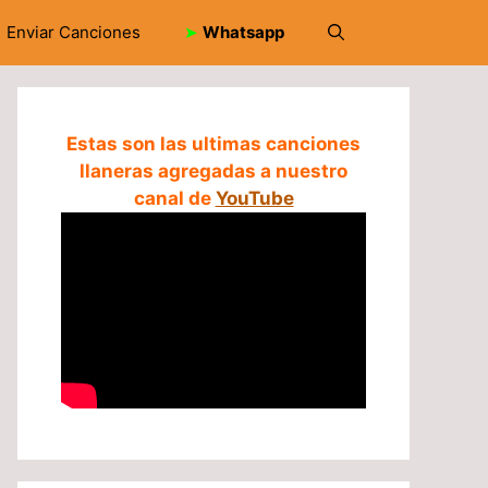
Enviar Canciones
➤
Whatsapp
Estas son las ultimas canciones
llaneras agregadas a nuestro
canal de
YouTube