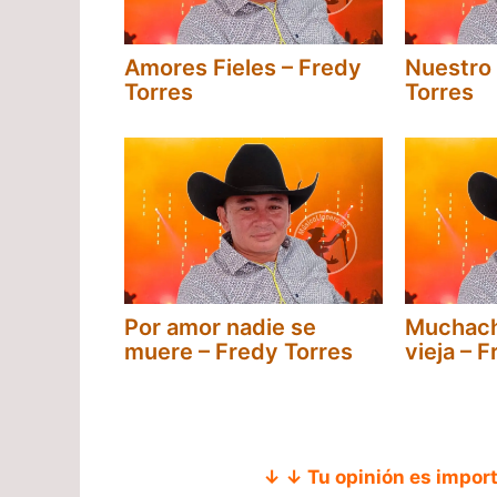
Amores Fieles – Fredy
Nuestro
Torres
Torres
Por amor nadie se
Muchach
muere – Fredy Torres
vieja – 
↓ ↓ Tu opinión es impor