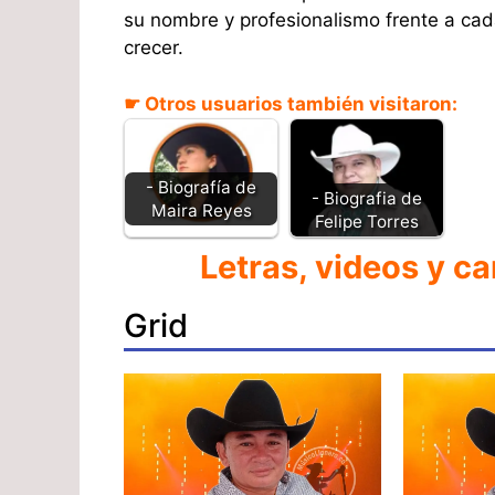
su nombre y profesionalismo frente a cada
crecer.
☛ Otros usuarios también visitaron:
- Biografía de
- Biografia de
Maira Reyes
Felipe Torres
Letras, videos y c
Grid