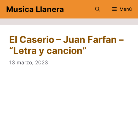
Saltar
Musica Llanera
Menú
al
contenido
El Caserio – Juan Farfan –
“Letra y cancion”
13 marzo, 2023