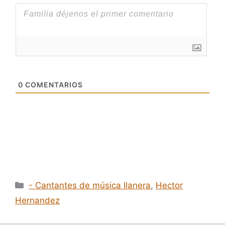
0
COMENTARIOS
Categorías
- Cantantes de música llanera
,
Hector
Hernandez