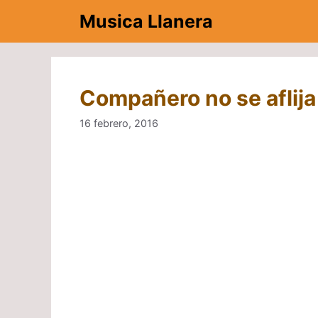
Saltar
Musica Llanera
al
contenido
Compañero no se aflij
16 febrero, 2016