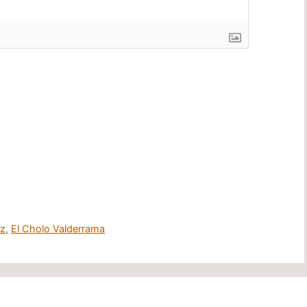
ez
,
El Cholo Valderrama