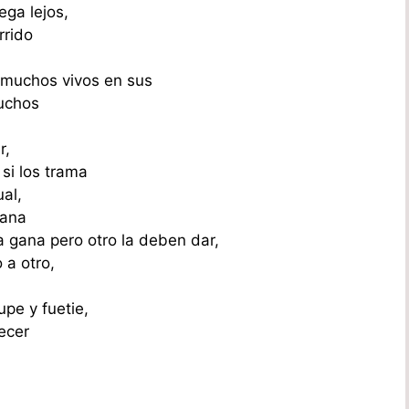
ega lejos,
rrido
,
 muchos vivos en sus
uchos
r,
si los trama
al,
gana
a gana pero otro la deben dar,
 a otro,
upe y fuetie,
ecer