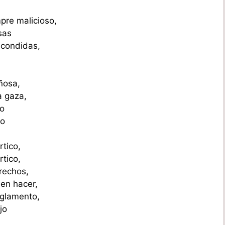
mpre malicioso,
sas
scondidas,
ñosa,
a gaza,
mo
lo
rtico,
rtico,
rechos,
en hacer,
reglamento,
jo