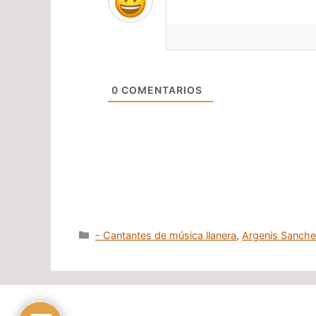
0
COMENTARIOS
Categorías
- Cantantes de música llanera
,
Argenis Sanch