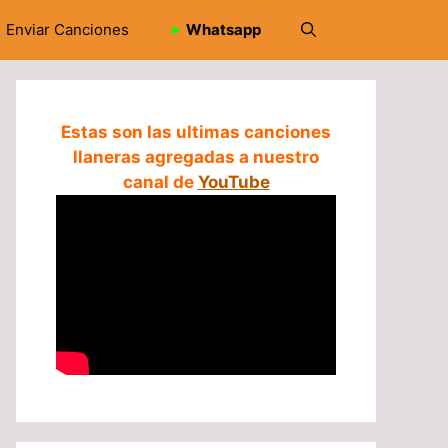
Enviar Canciones
➤
Whatsapp
Estas son las ultimas canciones
llaneras agregadas a nuestro
canal de
YouTube