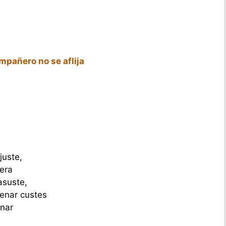
mpañero no se aflija
juste,
pera
asuste,
renar custes
enar