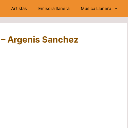
Artistas
Emisora llanera
Musica Llanera
a – Argenis Sanchez