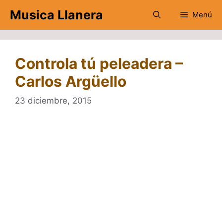
Saltar
Musica Llanera
Menú
al
contenido
Controla tú peleadera –
Carlos Argüello
23 diciembre, 2015