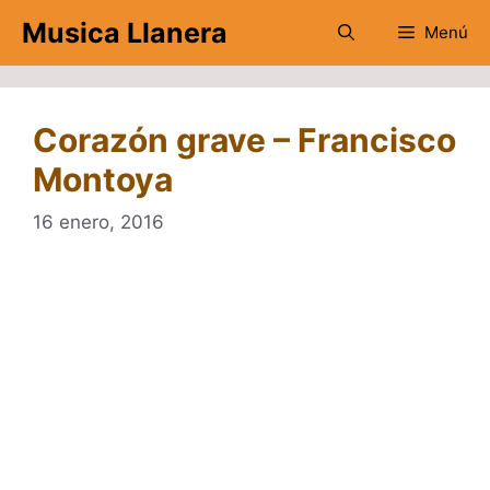
Saltar
Musica Llanera
Menú
al
contenido
Corazón grave – Francisco
Montoya
16 enero, 2016