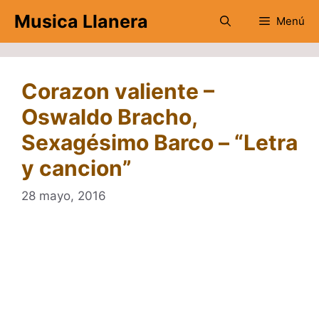
Saltar
Musica Llanera
Menú
al
contenido
Corazon valiente –
Oswaldo Bracho,
Sexagésimo Barco – “Letra
y cancion”
28 mayo, 2016