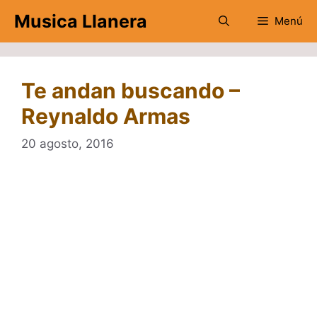
Saltar
Musica Llanera
Menú
al
contenido
Te andan buscando –
Reynaldo Armas
20 agosto, 2016