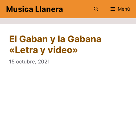
Saltar
Musica Llanera
Menú
al
contenido
El Gaban y la Gabana
«Letra y video»
15 octubre, 2021