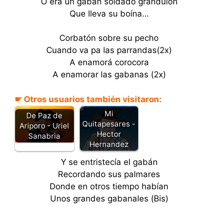
O era un gabán soldado grandulón
Que lleva su boína…
Corbatón sobre su pecho
Cuando va pa las parrandas(2x)
A enamorá corocora
A enamorar las gabanas (2x)
☛ Otros usuarios también visitaron:
Mi
De Paz de
Quitapesares -
Ariporo - Uriel
Hector
Sanabria
Hernandez
Y se entristecía el gabán
Recordando sus palmares
Donde en otros tiempo habían
Unos grandes gabanales (Bis)