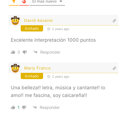
El mas nuevo
David Ascanio
Invitado
2 years ago
Excelente interpretación 1000 puntos
0
Responder
Marly Franco
Invitado
2 years ago
Una belleza!! letra, música y cantante!! lo
amo!! me fascina, soy caicareña!!
1
Responder