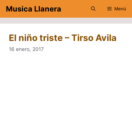
Saltar
Musica Llanera
Menú
al
contenido
El niño triste – Tirso Avila
16 enero, 2017