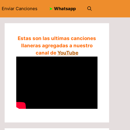
Enviar Canciones
➤
Whatsapp
Estas son las ultimas canciones
llaneras agregadas a nuestro
canal de
YouTube