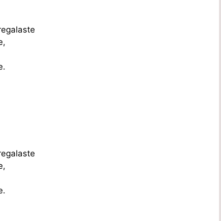
regalaste
e,
e.
regalaste
e,
e.