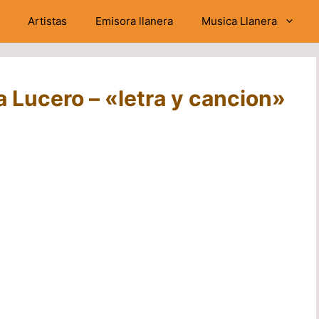
Artistas
Emisora llanera
Musica Llanera
a Lucero – «letra y cancion»