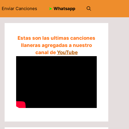
Enviar Canciones
➤
Whatsapp
Estas son las ultimas canciones
llaneras agregadas a nuestro
canal de
YouTube