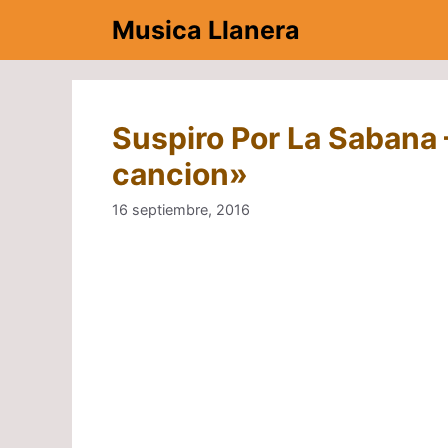
Saltar
Musica Llanera
al
contenido
Suspiro Por La Sabana 
cancion»
16 septiembre, 2016