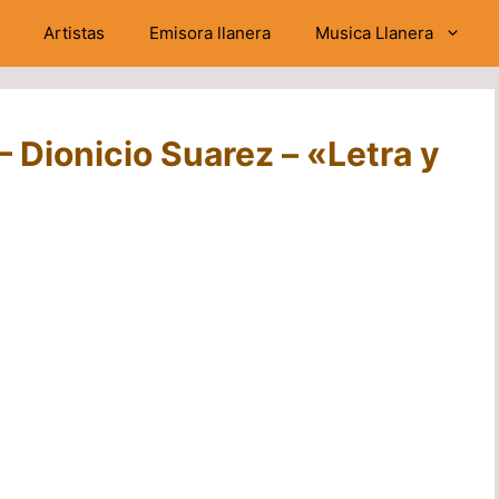
Artistas
Emisora llanera
Musica Llanera
– Dionicio Suarez – «Letra y