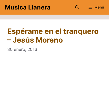
Saltar
Musica Llanera
Menú
al
contenido
Espérame en el tranquero
– Jesús Moreno
30 enero, 2016