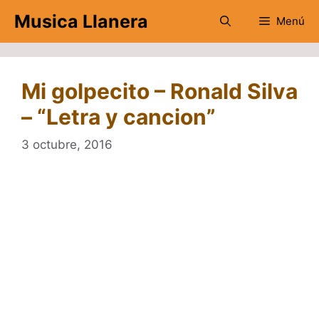
Saltar
Musica Llanera
Menú
al
contenido
Mi golpecito – Ronald Silva
– “Letra y cancion”
3 octubre, 2016