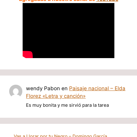
wendy Pabon
en
Paisaje nacional – Elda
Florez «Letra y canción»
Es muy bonita y me sirvió para la tarea
Vas a Llorar por tu Negro – Domingo García