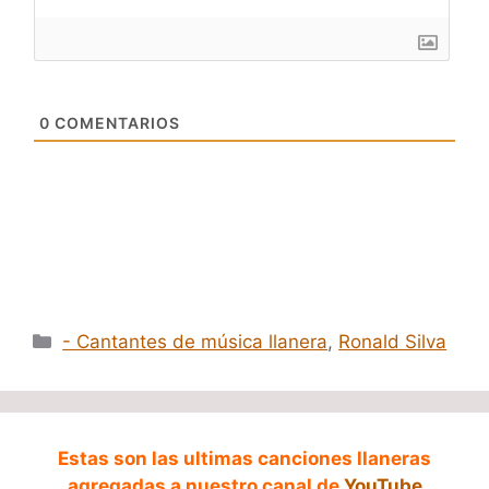
0
COMENTARIOS
Categorías
- Cantantes de música llanera
,
Ronald Silva
Estas son las ultimas canciones llaneras
agregadas a nuestro canal de
YouTube