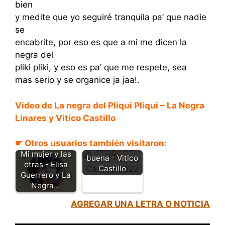
bien
y medite que yo seguiré tranquila pa’ que nadie
se
encabrite, por eso es que a mi me dicen la
negra del
pliki pliki, y eso es pa’ que me respete, sea
mas serio y se organice ja jaa!.
Video de La negra del Pliqui Pliqui – La Negra
Linares y Vitico Castillo
No hay una
☛ Otros usuarios también visitaron:
vaina más
Mi mujer y las
buena - Vitico
otras - Elisa
Castillo
Guerrero y La
Negra…
AGREGAR UNA LETRA O NOTICIA