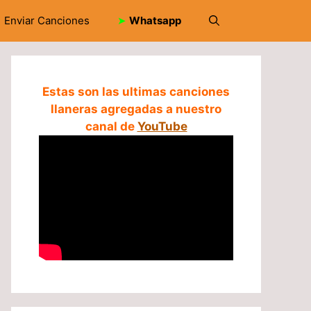
Enviar Canciones
➤
Whatsapp
Estas son las ultimas canciones
llaneras agregadas a nuestro
canal de
YouTube