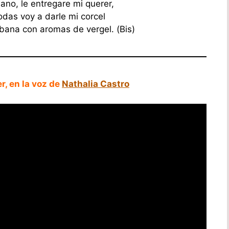
lano, le entregare mi querer,
odas voy a darle mi corcel
bana con aromas de vergel. (Bis)
r, en la voz de
Nathalia Castro