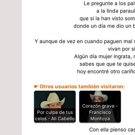
Le pregunte a los pa
a la linda parau
que si la han visto so
donde un día me dio un be
Y aunque de vez en cuando paguen mal so
vivan por s
Algún día mujer ingrata,
sabes que que te quise
hoy encontré otro cari
☛ Otros usuarios también visitaron:
Corazón grave -
Francisco
Por culpa de tus
Montoya
celos - Ali Cabello
Con ella pienso c