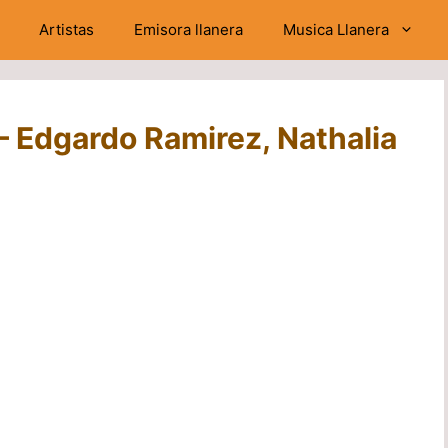
Artistas
Emisora llanera
Musica Llanera
– Edgardo Ramirez, Nathalia