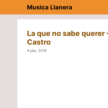
Saltar
Musica Llanera
al
contenido
La que no sabe querer 
Castro
6 julio, 2019