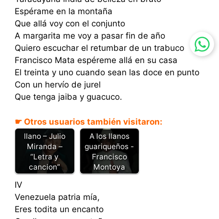
Espérame en la montaña
Que allá voy con el conjunto
A margarita me voy a pasar fin de año
Quiero escuchar el retumbar de un trabuco
Francisco Mata espéreme allá en su casa
El treinta y uno cuando sean las doce en punto
Con un hervío de jurel
Que tenga jaiba y guacuco.
☛ Otros usuarios también visitaron:
De oriente al
llano – Julio
A los llanos
Miranda –
guariqueños -
“Letra y
Francisco
cancion”
Montoya
IV
Venezuela patria mía,
Eres todita un encanto