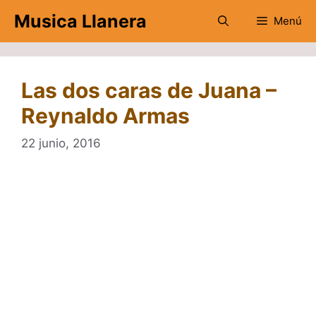
Saltar
Musica Llanera
Menú
al
contenido
Las dos caras de Juana –
Reynaldo Armas
22 junio, 2016