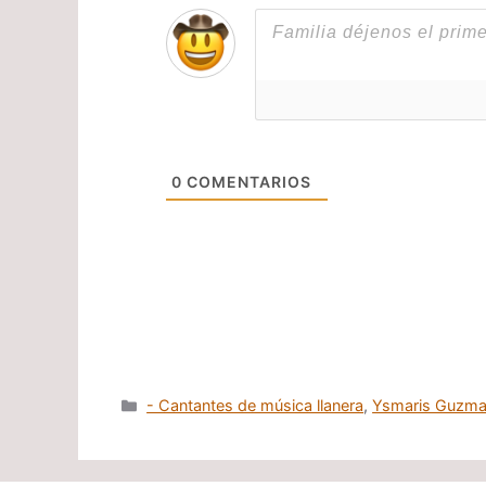
0
COMENTARIOS
Categorías
- Cantantes de música llanera
,
Ysmaris Guzm