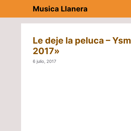
Saltar
Musica Llanera
al
contenido
Le deje la peluca – Y
2017»
6 julio, 2017