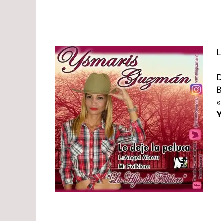
L
D
B
«
Y