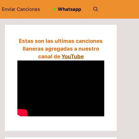
Enviar Canciones
➤
Whatsapp
Estas son las ultimas canciones
llaneras agregadas a nuestro
canal de
YouTube