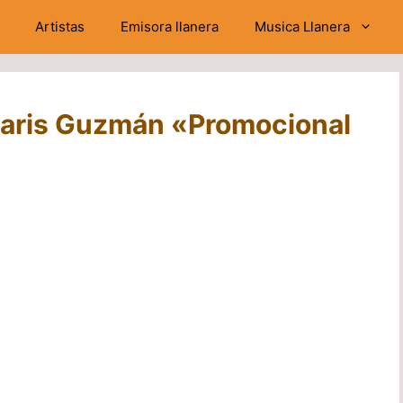
Artistas
Emisora llanera
Musica Llanera
smaris Guzmán «Promocional