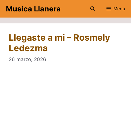
Saltar
Musica Llanera
Menú
al
contenido
Llegaste a mi – Rosmely
Ledezma
26 marzo, 2026