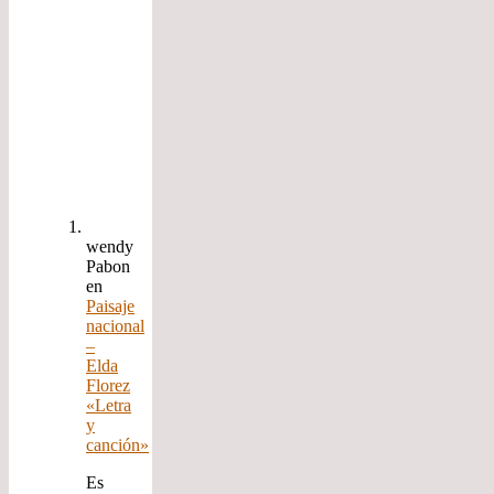
wendy
Pabon
en
Paisaje
nacional
–
Elda
Florez
«Letra
y
canción»
Es