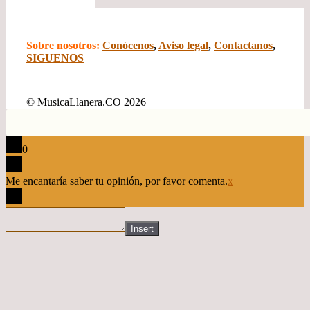
Sobre nosotros:
Conócenos
,
Aviso legal
,
Contactanos
,
SIGUENOS
© MusicaLlanera.CO 2026
0
Me encantaría saber tu opinión, por favor comenta.
x
Insert