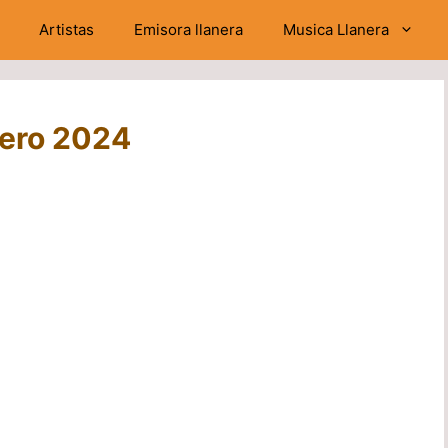
Artistas
Emisora llanera
Musica Llanera
ñero 2024