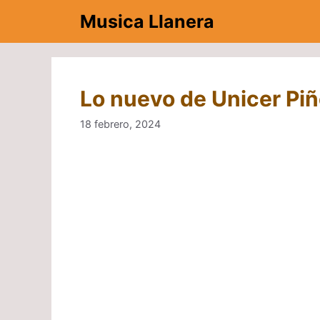
Saltar
Musica Llanera
al
contenido
Lo nuevo de Unicer Pi
18 febrero, 2024