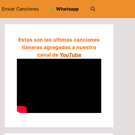
Enviar Canciones
➤
Whatsapp
Estas son las ultimas canciones
llaneras agregadas a nuestro
canal de
YouTube