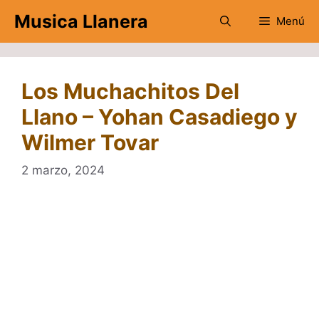
Saltar
Musica Llanera
Menú
al
contenido
Los Muchachitos Del
Llano – Yohan Casadiego y
Wilmer Tovar
2 marzo, 2024