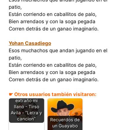
patio,
Están corriendo en caballitos de palo,
Bien arrendaos y con la soga pegada
Corren detrás de un ganao imaginario.
Yohan Casadiego
Esos muchachos que andan jugando en el
patio,
Están corriendo en caballitos de palo,
Bien arrendaos y con la soga pegada
Corren detrás de un ganao imaginario.
☛ Otros usuarios también visitaron:
Como te
extraño mi
llano - Tirso
Avila - “Letra y
cancion”
Recuerdos de
un Guayabo