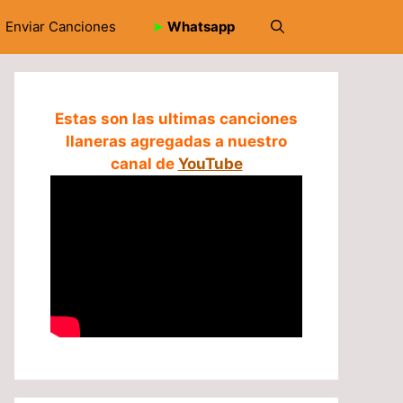
Enviar Canciones
➤
Whatsapp
Estas son las ultimas canciones
llaneras agregadas a nuestro
canal de
YouTube