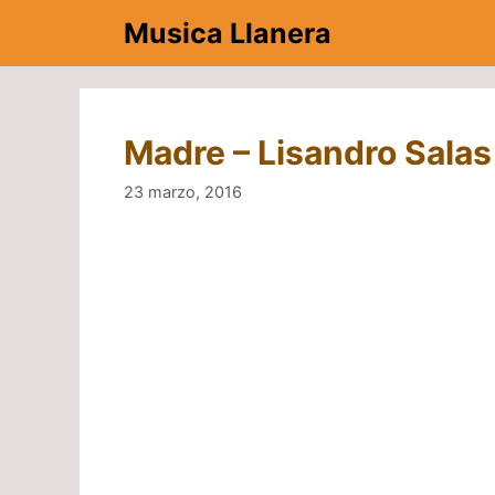
Saltar
Musica Llanera
al
contenido
Madre – Lisandro Salas
23 marzo, 2016