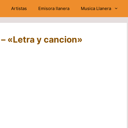
Artistas
Emisora llanera
Musica Llanera
 – «Letra y cancion»