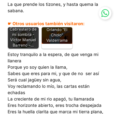
La que prende los tizones, y hasta quema la
sabana.
Anda
☛ Otros usuarios también visitaron:
muchacha -
Cabrestero de
Orlando "El
mi sombra -
Cholo"
Víctor Manuel
Valderrama
Barreno –…
Estoy tranquilo a la espera, de que venga mi
llanera
Porque yo soy quien la llama,
Sabes que eres para mi, y que de no ser así
Será cual jagüey sin agua,
Voy reclamando lo mío, las cartas están
echadas
La creciente de mi rio apagó, tu llamarada
Eres horizonte abierto, eres trocha despejada
Eres la huella clarita que marca mi tierra plana,