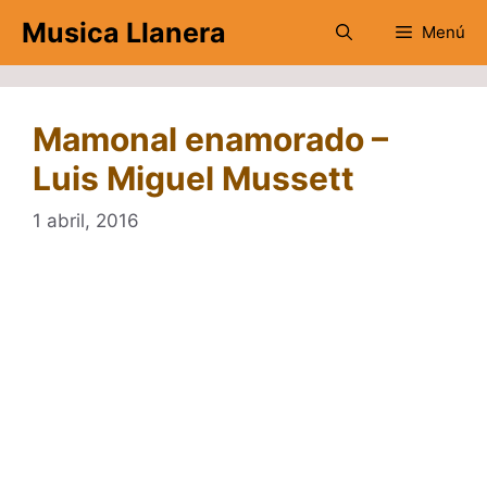
Saltar
Musica Llanera
Menú
al
contenido
Mamonal enamorado –
Luis Miguel Mussett
1 abril, 2016