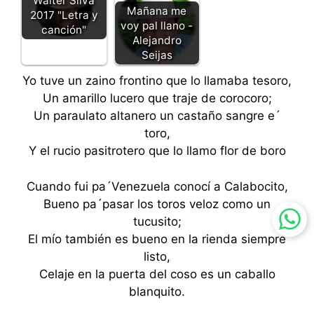
Walter Silva
Mañana me
2017 "Letra y
voy pal llano -
canción"
Alejandro
Seijas
Yo tuve un zaino frontino que lo llamaba tesoro,
Un amarillo lucero que traje de corocoro;
Un paraulato altanero un castaño sangre e´
toro,
Y el rucio pasitrotero que lo llamo flor de boro
Cuando fui pa´Venezuela conocí a Calabocito,
Bueno pa´pasar los toros veloz como un
tucusito;
El mío también es bueno en la rienda siempre
listo,
Celaje en la puerta del coso es un caballo
blanquito.