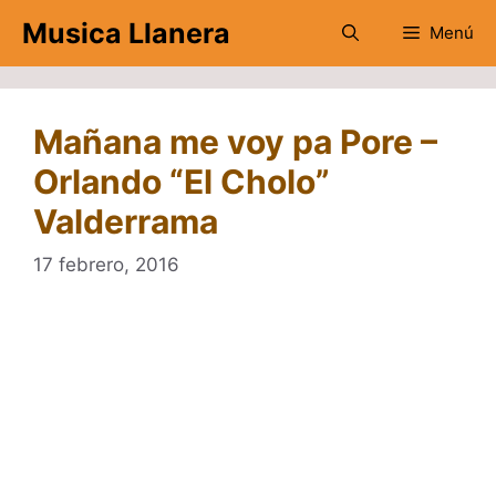
Saltar
Musica Llanera
Menú
al
contenido
Mañana me voy pa Pore –
Orlando “El Cholo”
Valderrama
17 febrero, 2016