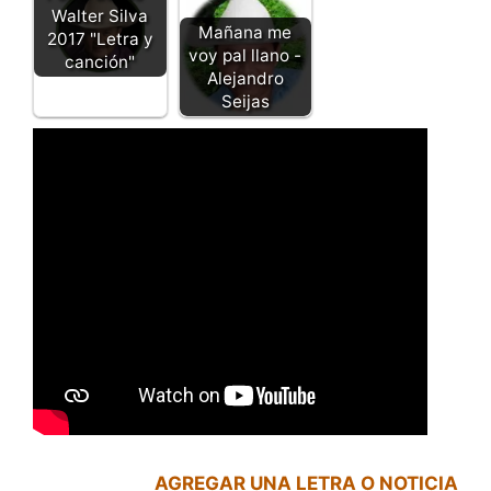
Walter Silva
Mañana me
2017 "Letra y
voy pal llano -
canción"
Alejandro
Seijas
AGREGAR UNA LETRA O NOTICIA