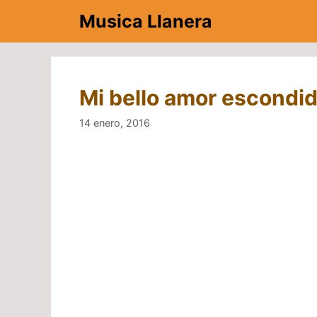
Saltar
Musica Llanera
al
contenido
Mi bello amor escondid
14 enero, 2016