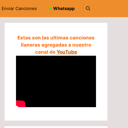
Enviar Canciones
➤
Whatsapp
Estas son las ultimas canciones
llaneras agregadas a nuestro
canal de
YouTube