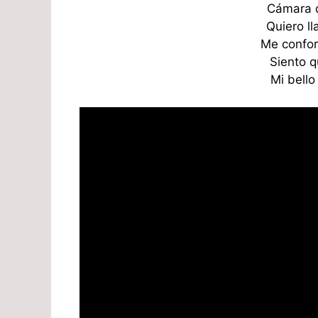
Cámara q
Quiero l
Me confor
Siento q
Mi bell