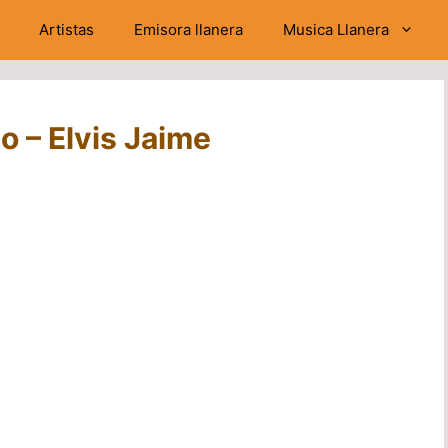
Artistas
Emisora llanera
Musica Llanera
o – Elvis Jaime