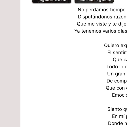
No perdamos tiempo c
Disputándonos razone
Que me viste y te dij
Ya tenemos varios días
Quiero ex
El senti
Que c
Todo lo 
Un gran 
De compa
Que con 
Emocio
Siento q
En mí 
Donde m