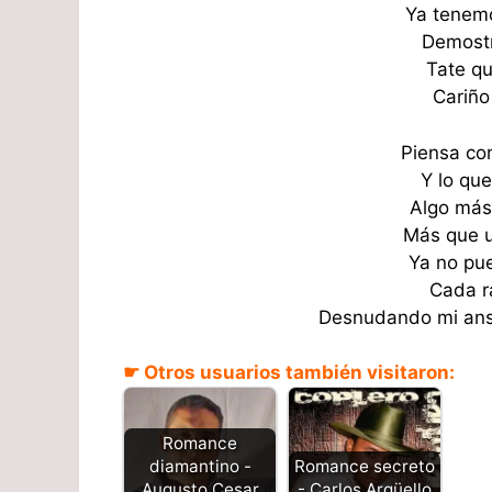
Ya tenem
Demostr
Tate qu
Cariño
Piensa co
Y lo qu
Algo más
Más que u
Ya no pu
Cada r
Desnudando mi ans
☛ Otros usuarios también visitaron:
Romance
Romance secreto
diamantino -
- Carlos Argüello
Augusto Cesar