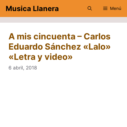
Saltar
Musica Llanera
Menú
al
contenido
A mis cincuenta – Carlos
Eduardo Sánchez «Lalo»
«Letra y video»
6 abril, 2018