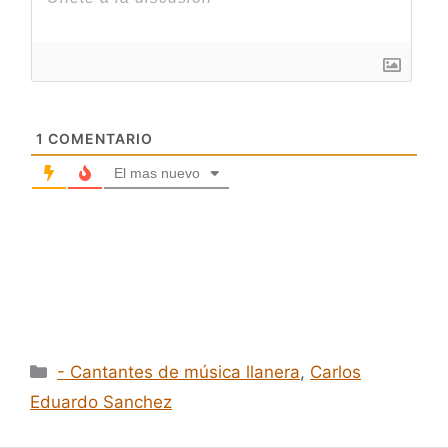
1
COMENTARIO
El mas nuevo
Categorías
- Cantantes de música llanera
,
Carlos
Eduardo Sanchez