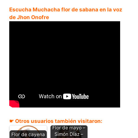
Escucha Muchacha flor de sabana en la voz
de Jhon Onofre
☛ Otros usuarios también visitaron:
Flor de mayo –
Simón Díaz –
Flor de cayena