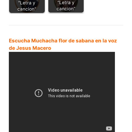
“Letra y
"Letra y
cancion”
cancion"
Escucha Muchacha flor de sabana en la voz
de Jesus Macero