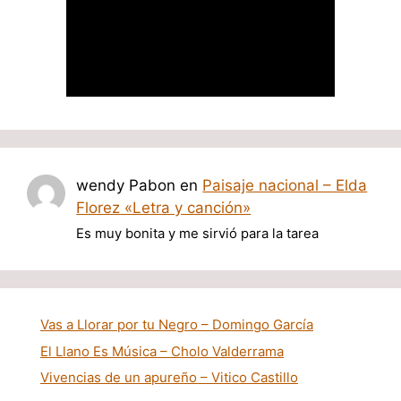
wendy Pabon
en
Paisaje nacional – Elda
Florez «Letra y canción»
Es muy bonita y me sirvió para la tarea
Vas a Llorar por tu Negro – Domingo García
El Llano Es Música – Cholo Valderrama
Vivencias de un apureño – Vitico Castillo