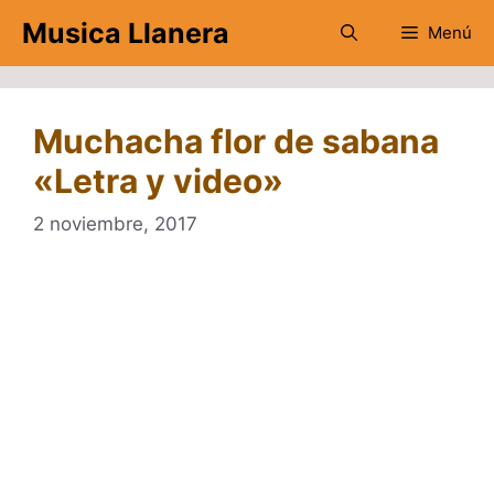
Saltar
Musica Llanera
Menú
al
contenido
Muchacha flor de sabana
«Letra y video»
2 noviembre, 2017