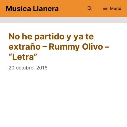
Saltar
Musica Llanera
Menú
al
contenido
No he partido y ya te
extraño – Rummy Olivo –
“Letra”
20 octubre, 2016