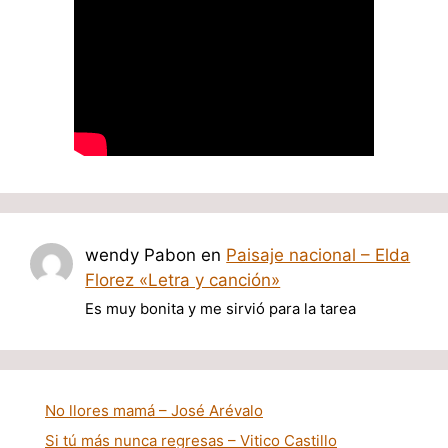
wendy Pabon
en
Paisaje nacional – Elda
Florez «Letra y canción»
Es muy bonita y me sirvió para la tarea
No llores mamá – José Arévalo
Si tú más nunca regresas – Vitico Castillo