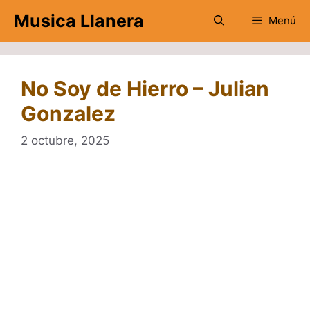
Saltar
Musica Llanera
Menú
al
contenido
No Soy de Hierro – Julian
Gonzalez
2 octubre, 2025