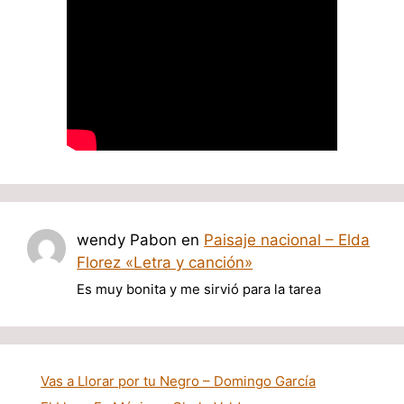
wendy Pabon
en
Paisaje nacional – Elda
Florez «Letra y canción»
Es muy bonita y me sirvió para la tarea
Vas a Llorar por tu Negro – Domingo García