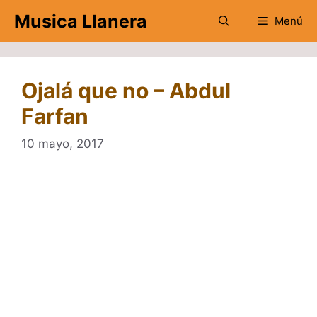
Saltar
Musica Llanera
Menú
al
contenido
Ojalá que no – Abdul
Farfan
10 mayo, 2017