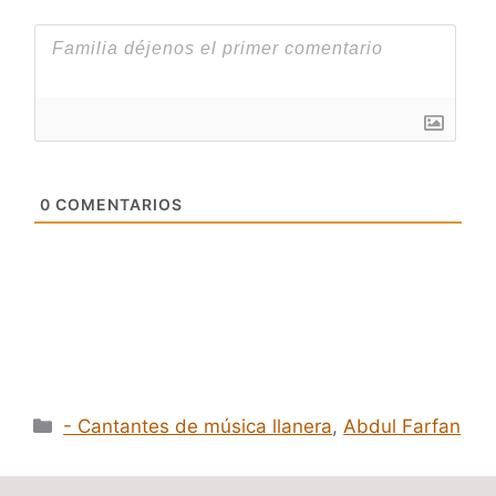
0
COMENTARIOS
Categorías
- Cantantes de música llanera
,
Abdul Farfan