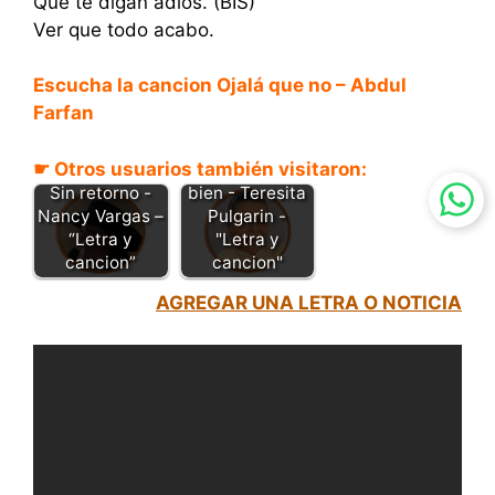
Que te digan adiós. (BIS)
Ver que todo acabo.
Escucha la cancion Ojalá que no – Abdul
Farfan
☛ Otros usuarios también visitaron:
Que te vaya
Sin retorno -
bien - Teresita
Nancy Vargas –
Pulgarin -
“Letra y
"Letra y
cancion”
cancion"
AGREGAR UNA LETRA O NOTICIA