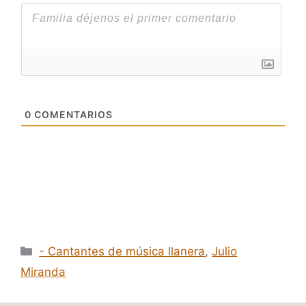
0
COMENTARIOS
Categorías
- Cantantes de música llanera
,
Julio
Miranda