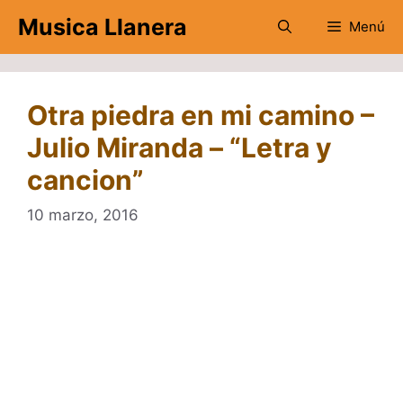
Saltar
Musica Llanera
Menú
al
contenido
Otra piedra en mi camino –
Julio Miranda – “Letra y
cancion”
10 marzo, 2016