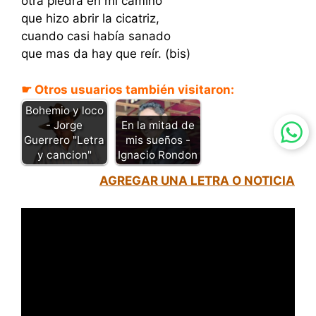
otra piedra en mi camino
que hizo abrir la cicatriz,
cuando casi había sanado
que mas da hay que reír. (bis)
☛ Otros usuarios también visitaron:
Bohemio y loco
En la mitad de
- Jorge
mis sueños -
Guerrero "Letra
Ignacio Rondon
y cancion"
AGREGAR UNA LETRA O NOTICIA