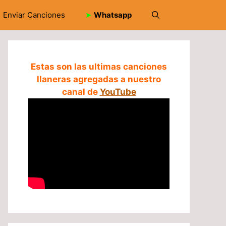
Enviar Canciones
➤
Whatsapp
Estas son las ultimas canciones
llaneras agregadas a nuestro
canal de
YouTube