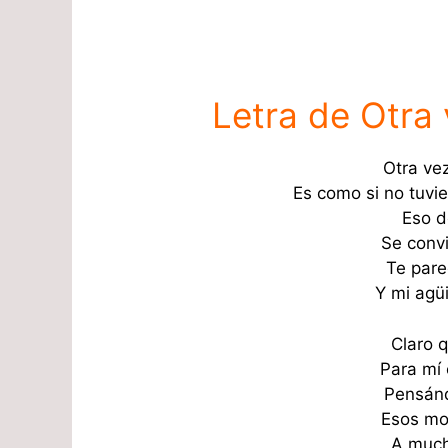
Letra de Otra
Otra ve
Es como si no tuvi
Eso d
Se convi
Te pare
Y mi agüi
Claro q
Para mí 
Pensánd
Esos mo
A much