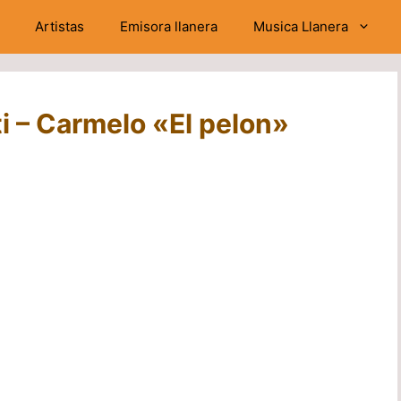
Artistas
Emisora llanera
Musica Llanera
i – Carmelo «El pelon»