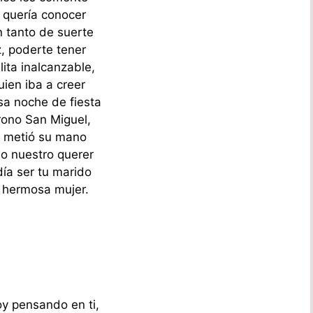
 quería conocer
n tanto de suerte
z, poderte tener
lita inalcanzable,
uien iba a creer
a noche de fiesta
rono San Miguel,
o metió su mano
o nuestro querer
día ser tu marido
i hermosa mujer.
oy pensando en ti,