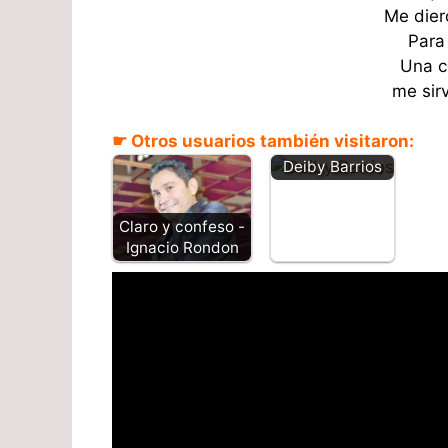
Me dier
Para
Una c
me sirv
☛ Otros usuarios también visitaron:
Doble cara -
Deiby Barrios
Claro y confeso -
Ignacio Rondon