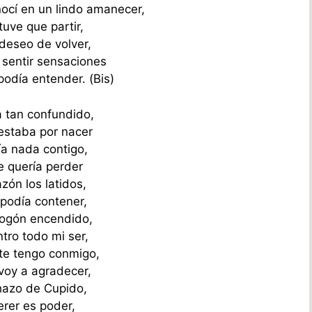
ocí en un lindo amanecer,
 tuve que partir,
 deseo de volver,
sentir sensaciones
podía entender. (Bis)
a tan confundido,
estaba por nacer
ía nada contigo,
e quería perder
zón los latidos,
 podía contener,
fogón encendido,
tro todo mi ser,
te tengo conmigo,
voy a agradecer,
chazo de Cupido,
erer es poder,