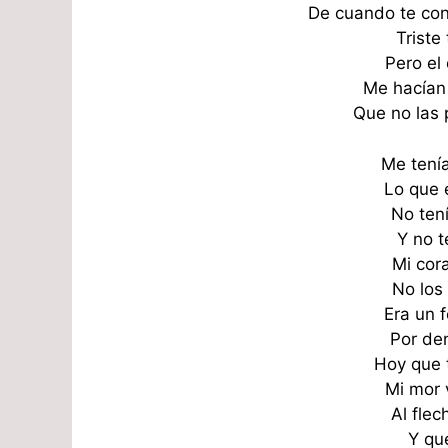
De cuando te con
Triste
Pero el
Me hacían 
Que no las 
Me tení
Lo que 
No ten
Y no t
Mi cora
No los
Era un 
Por den
Hoy que 
Mi mor 
Al fle
Y qu