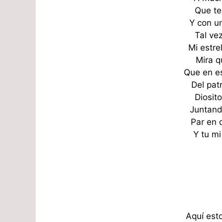
Que te
Y con u
Tal ve
Mi estrel
Mira q
Que en es
Del pat
Diosit
Juntand
Par en 
Y tu m
Aquí est