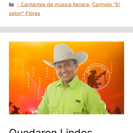
Categorías
- Cantantes de música llanera
,
Carmelo "El
pelon" Flores
Quedaron Lindos