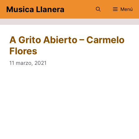
Saltar
Musica Llanera
Menú
al
contenido
A Grito Abierto – Carmelo
Flores
11 marzo, 2021