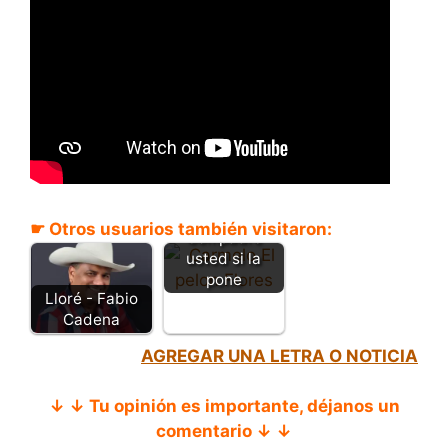
☛ Otros usuarios también visitaron:
Compadre
usted si la
pone
Lloré - Fabio
Cadena
AGREGAR UNA LETRA O NOTICIA
↓ ↓ Tu opinión es importante, déjanos un
comentario ↓ ↓