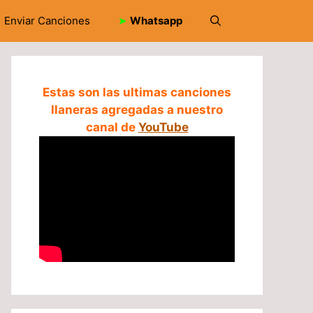
Enviar Canciones
➤
Whatsapp
Estas son las ultimas canciones
llaneras agregadas a nuestro
canal de
YouTube