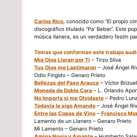
Carlos Rico
, conocido como “El propio ci
discográfico titulado “Pa’ Beber”. Este po
música llanera, es un verdadero festín par
Temas que conforman este trabajo audi
Mis Ojos Lloran por Ti
– Tirzo Silva
Tus Ojos me Lastimaron
– José Ángel Ri
Odio Fingido – Genaro Prieto
Bellezas del Paso Arauca
– Víctor Brizue
Moneda de Doble Cara
– L. Orlando Apo
No Importa si me Olvidaste
– Pedro Lun
Todavía la sigo Amando
– José Ángel Ri
Entre las Copas de Vino
–
Francisco Mo
Lamento de un Llanero – Genaro Prieto
Mi Lamento – Genaro Prieto
Amiga Novia y Amante
– Humberto Sala