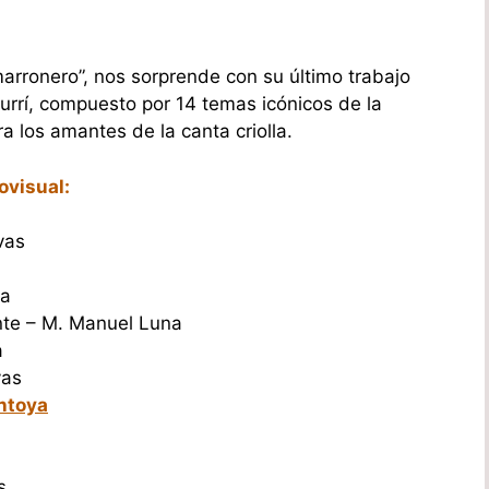
marronero”, nos sorprende con su último trabajo
purrí, compuesto por 14 temas icónicos de la
a los amantes de la canta criolla.
ovisual:
vas
la
nte – M. Manuel Luna
a
vas
ntoya
s