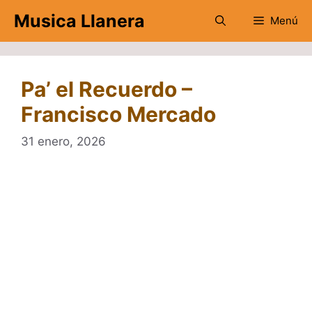
Saltar
Musica Llanera
Menú
al
contenido
Pa’ el Recuerdo –
Francisco Mercado
31 enero, 2026